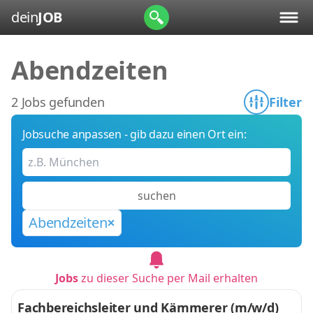
dein
JOB
Abendzeiten
2 Jobs gefunden
Filter
Jobsuche anpassen - gib dazu einen Ort ein:
suchen
Abendzeiten
Jobs
zu dieser Suche per Mail erhalten
Fachbereichsleiter und Kämmerer (m/w/d)