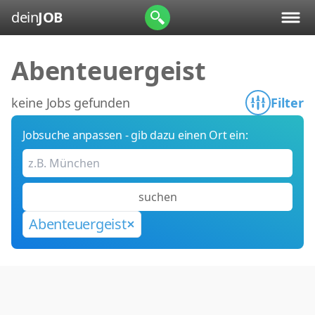
dein
JOB
Abenteuergeist
keine Jobs gefunden
Filter
Jobsuche anpassen - gib dazu einen Ort ein:
suchen
Abenteuergeist