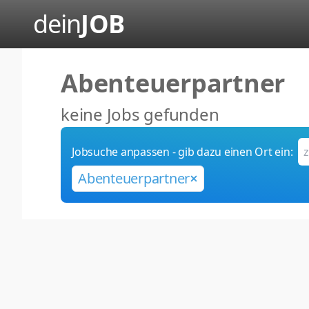
dein
JOB
Abenteuerpartner
keine Jobs gefunden
Jobsuche anpassen - gib dazu einen Ort ein:
Abenteuerpartner