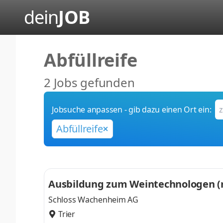
dein
JOB
Abfüllreife
2 Jobs gefunden
Jobsuche anpassen - gib dazu einen Ort ein:
Abfüllreife
Ausbildung zum Weintechnologen (m
Schloss Wachenheim AG
Trier