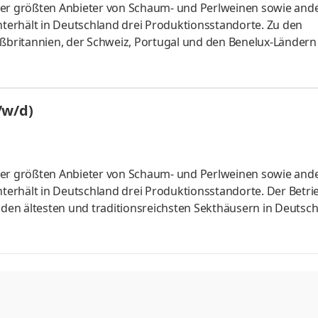
der größten Anbieter von Schaum- und Perlweinen sowie and
unterhält in Deutschland drei Produktionsstandorte. Zu den
britannien, der Schweiz, Portugal und den Benelux-Ländern
ten Marken des deutschen Teilkonzerns sind Faber, Schloss
i sowie das Kinderpartygetränk Robby Bubble. In der modern
ss Wachenheim AG als krisensicherer Arbeitgeber 260 Mitarbei
/w/d)
len Arbei
der größten Anbieter von Schaum- und Perlweinen sowie and
nterhält in Deutschland drei Produktionsstandorte. Der Betrie
 den ältesten und traditionsreichsten Sekthäusern in Deutsch
er traditionellen Flaschengärmethode, Perlweine und alkoho
n zur Verstärkung unseres Teams an unserem Produktionsstan
en Mitarbeiter (m/w/d) für den Kellerbereich. Aufgaben