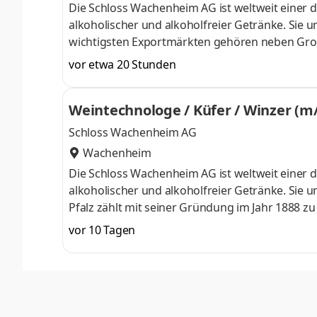
Die Schloss Wachenheim AG ist weltweit einer 
alkoholischer und alkoholfreier Getränke. Sie 
wichtigsten Exportmärkten gehören neben Groß
Teile Skandinaviens und Asiens. Die bedeutends
vor etwa 20 Stunden
Wachenheim, Schwansee, LIGHT live alkoholfre
Konzernzentrale in Trier beschäftigt die Schlo
Weintechnologe / Küfer / Winzer (m
und Mitarbeiter in einer familiären und kollegia
Schloss Wachenheim AG
Wachenheim
Die Schloss Wachenheim AG ist weltweit einer 
alkoholischer und alkoholfreier Getränke. Sie u
Pfalz zählt mit seiner Gründung im Jahr 1888 zu
Am Standort in Wachenheim werden Sekt nach d
vor 10 Tagen
Getränke hergestellt und abgefüllt. Wir suche
Wachenheim zum nächstmöglichen Zeitpunkt ein
Organisation: Aktive Mitwirkung bei der Plan