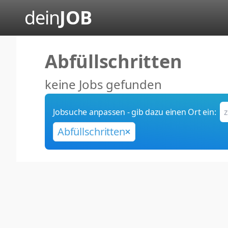
dein
JOB
Abfüllschritten
keine Jobs gefunden
Jobsuche anpassen - gib dazu einen Ort ein:
Abfüllschritten