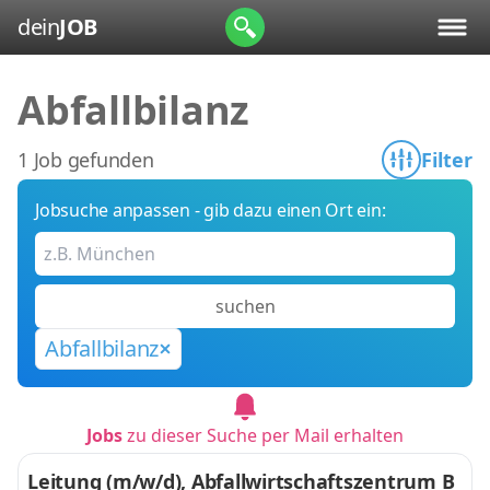
dein
JOB
Abfallbilanz
1 Job gefunden
Filter
Jobsuche anpassen - gib dazu einen Ort ein:
suchen
Abfallbilanz
Jobs
zu dieser Suche per Mail erhalten
Leitung (m/w/d), Abfallwirtschaftszentrum B