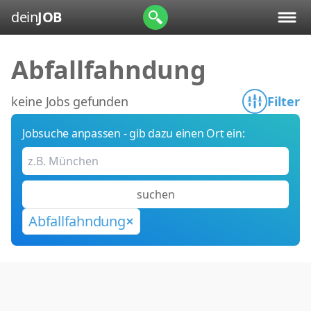
dein
JOB
Abfallfahndung
keine Jobs gefunden
Filter
Jobsuche anpassen - gib dazu einen Ort ein:
suchen
Abfallfahndung