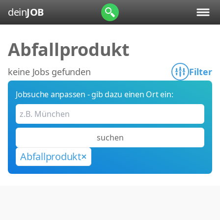
dein
JOB
Abfallprodukt
keine Jobs gefunden
Filter
Jobsuche anpassen - gib dazu einen Ort ein:
suchen
Abfallprodukt