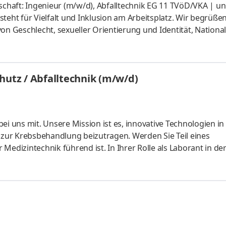
schaft: Ingenieur (m/w/d), Abfalltechnik EG 11 TVöD/VKA | un
 steht für Vielfalt und Inklusion am Arbeitsplatz. Wir begrüßen
Geschlecht, sexueller Orientierung und Identität, Nationali
ltanschauung, Behinderung, Alter oder anderen persönlichen
nd diesen gleichgestellte Personen werden im Rahmen de
evorzugt berücksichtigt. Aufgaben Baumaßnahmen an Deponie
hutz / Abfalltechnik (m/w/d)
n
ei uns mit. Unsere Mission ist es, innovative Technologien in
zur Krebsbehandlung beizutragen. Werden Sie Teil eines
Medizintechnik führend ist. In Ihrer Rolle als Laborant in de
isierte Fertigungsanlagen, kontrollieren die Qualität und o
en Vorteil, jeden Tag einen Unterschied im Leben von Patien
e fachgerechte Bearbeitung radioaktiver Reststoffe: von de
tung b