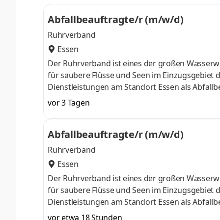
Abfallbeauftragte/r (m/w/d)
Ruhrverband
Essen
Der Ruhrverband ist eines der großen Wasserwi
für saubere Flüsse und Seen im Einzugsgebiet der Ruhr. Bewerben Sie sich für unser Kompetenz-
Dienstleistungen am Standort Essen als Abfallbeauftragte/r (m/w/d) und werden Sie Teil unseres Teams! Wir sichern
mit ca. 1.200 Beschäftigten die Trinkwasserver
vor 3 Tagen
Ballungsräume Europas und erhalten die Leben
Verantwortung gerecht zu werden, betreiben wi
Abfallbeauftragte/r (m/w/d)
Kläranlagen und Kanalnetze – und era
Ruhrverband
Essen
Der Ruhrverband ist eines der großen Wasserwi
für saubere Flüsse und Seen im Einzugsgebiet 
Dienstleistungen am Standort Essen als Abfallb
mit ca. 1.200 Beschäftigten die Trinkwasserver
vor etwa 18 Stunden