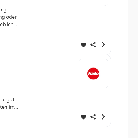
ung
ung oder
ebliche
ten,
al gut
iten im
nd der