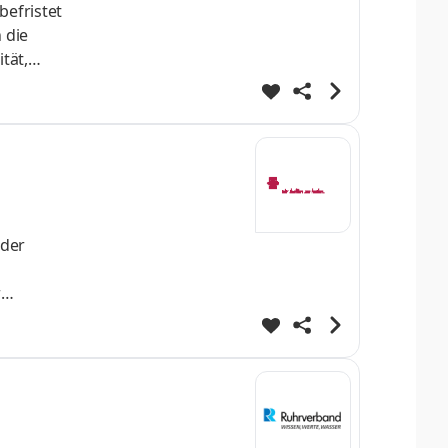
befristet
 die
tät,
s
n und
 der
r
ptimieren
ten
r