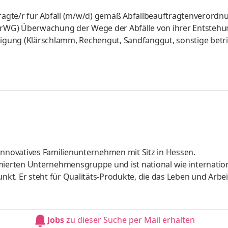
agte/r für Abfall (m/w/d) gemäß Abfallbeauftragtenverordn
(KrWG) Überwachung der Wege der Abfälle von ihrer Entsteh
tigung (Klärschlamm, Rechengut, Sandfanggut, sonstige betri
lung und Dokumentation der Einhaltung gesetzlicher Vorschrif
innovatives Familienunternehmen mit Sitz in Hessen.
erten Unternehmensgruppe und ist national wie internation
unkt. Er steht für Qualitäts-Produkte, die das Leben und Arbe
chnische Lösungen in Bereichen wie Kücheneinbautechnik,
falltechnik. Zur sofortigen Besetzung suchen wir einen
ung und Kontrolle von Online Marketing Maßnahmen anha
Jobs
zu dieser Suche per Mail erhalten
 Markenwahrnehmung sowie des Umsat