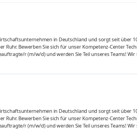
rtschaftsunternehmen in Deutschland und sorgt seit über 1
Center Technische
sorgung von 4,6 Millionen Menschen in einem der größten
sgrundlage Wasser für künftige Generationen. Um dieser g
r mehr als 800 technische Anlagen – darunter Talsperren,
rtschaftsunternehmen in Deutschland und sorgt seit über 1
der Ruhr. Bewerben Sie sich für unser Kompetenz-Center Tech
eauftragte/r (m/w/d) und werden Sie Teil unseres Teams! Wir 
sorgung von 4,6 Millionen Menschen in einem der größten