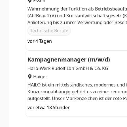
Essen
Wahrnehmung der Funktion als Betriebsbeauftr
(AbfBeauftrV) und Kreislaufwirtschaftsgesetz 
Anlieferung bis zu ihrer Verwertung oder Besei
Abfälle) aller Anlagen Organisation, Sicherstel
Technische Berufe
Rechtsverordnungen und Auflagen
vor 4 Tagen
Kampagnenmanager (m/w/d)
Hailo-Werk Rudolf Loh GmbH & Co. KG
Haiger
HAILO ist ein mittelständisches, modernes und 
Konzernunabhängig gehört es zu einer renommi
aufgestellt. Unser Markenzeichen ist der rote P
Haushalt angenehmer machen, aber auch für te
vor etwa 18 Stunden
professionelle Steigtechnik und gewerbliche Ab
Kampagnenmanager (m/w/d). Aufgaben Umsetz
Marketing- und Vertriebsziele Erhöhung der