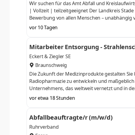
Wir suchen für das Amt Abfall und Kreislaufwirt
| Vollzeit | teilzeitgeeignet Der Landkreis Stade
Bewerbung von allen Menschen – unabhängig von 
ethnischer und sozialer Herkunft, Religion/We
vor 10 Tagen
Merkmalen. Menschen mit Schwerbehinderung u
gesetzlich Zulässigen bei gleicher Eignung b
Mitarbeiter Entsorgung - Strahlensc
abfalltechnischen Anlagen planen, ausschreibe
Eckert & Ziegler SE
Braunschweig
Die Zukunft der Medizinprodukte gestalten Sie b
Radiopharmazie zu entwickeln und maßgeblich 
Unternehmens, das weltweit vernetzt und in der 
Medizinprodukteproduktion bedienen Sie spezial
vor etwa 18 Stunden
Produktionsprozesse. Erleben Sie den emotional
weltweit zu machen. Aufgaben Du übernimmst di
Abfallbeauftragte/r (m/w/d)
Probenahme über die Sortierung und Aufberei
Ruhrverband