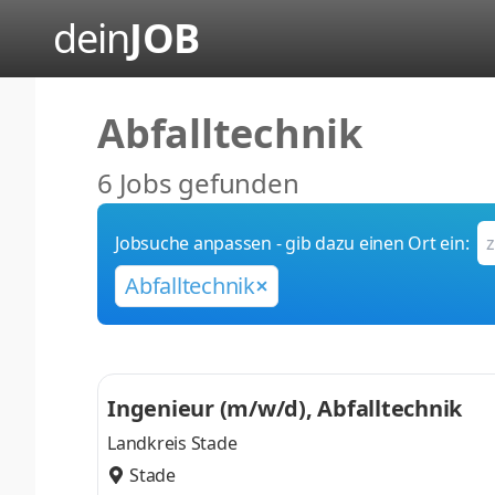
dein
JOB
Abfalltechnik
6 Jobs gefunden
Jobsuche anpassen - gib dazu einen Ort ein:
Abfalltechnik
Ingenieur (m/w/d), Abfalltechnik
Landkreis Stade
Stade