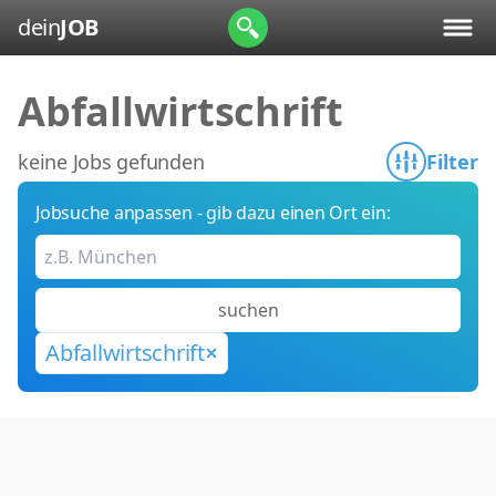
dein
JOB
Abfallwirtschrift
keine Jobs gefunden
Filter
Jobsuche anpassen - gib dazu einen Ort ein:
suchen
Abfallwirtschrift