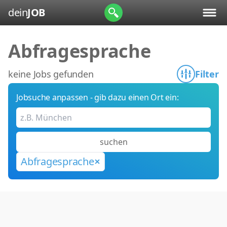
dein
JOB
Abfragesprache
keine Jobs gefunden
Filter
Jobsuche anpassen - gib dazu einen Ort ein:
suchen
Abfragesprache