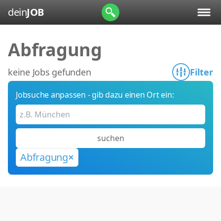
dein
JOB
Abfragung
keine Jobs gefunden
Filter
Jobsuche anpassen - gib dazu einen Ort ein:
suchen
Abfragung