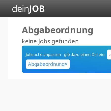
dein
JOB
Abgabeordnung
keine Jobs gefunden
Jobsuche anpassen - gib dazu einen Ort ein:
Abgabeordnung