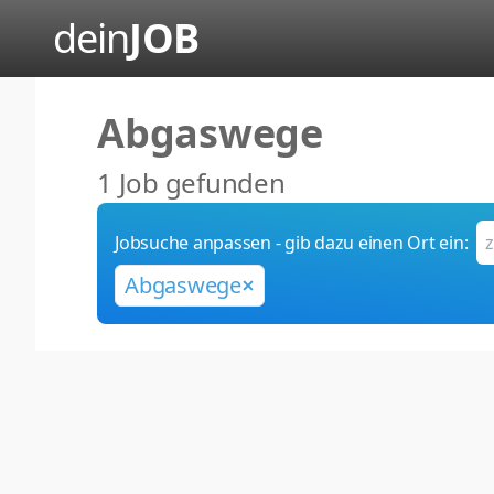
dein
JOB
Abgaswege
1 Job gefunden
Jobsuche anpassen - gib dazu einen Ort ein:
Abgaswege