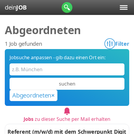
dein
JOB
Abgeordneten
1 Job gefunden
Filter
Jobsuche anpassen - gib dazu einen Ort ein:
suchen
Abgeordneten
Jobs
zu dieser Suche per Mail erhalten
Referent (m/w/d) mit dem Schwerpunkt Digit