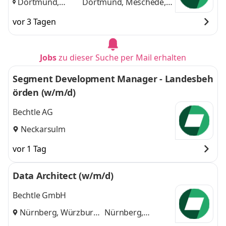
Dortmund,
Dortmund, Meschede,
Meschede,
Münster
und 1 weitere
vor 3 Tagen
Münster
,
Jobs
zu dieser Suche per Mail erhalten
Segment Development Manager - Landesbeh
örden (w/m/d)
Bechtle AG
Neckarsulm
vor 1 Tag
Data Architect (w/m/d)
Bechtle GmbH
Nürnberg, Würzburg
Nürnberg,
und
Würzburg