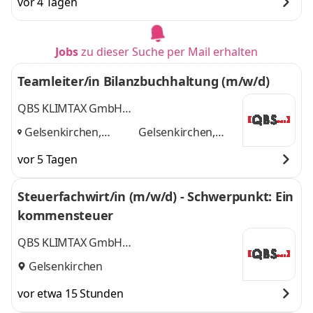
vor 4 Tagen
Jobs
zu dieser Suche per Mail erhalten
Teamleiter/in Bilanzbuchhaltung (m/w/d)
QBS KLIMTAX GmbH
Steuerberatungsgesellschaft
Gelsenkirchen,
Gelsenkirchen,
Wirtschaftsberatungsgesellschaft
Gelsenkrichen,
Gelsenkrichen,
vor 5 Tagen
Bochum
und
Bochum
Steuerfachwirt/in (m/w/d) - Schwerpunkt: Ein
kommensteuer
QBS KLIMTAX GmbH
Steuerberatungsgesellschaft
Gelsenkirchen
Wirtschaftsberatungsgesellschaft
vor etwa 15 Stunden