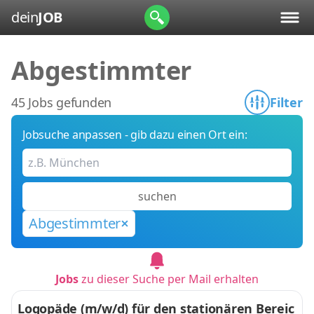
dein
JOB
Abgestimmter
45 Jobs gefunden
Filter
Jobsuche anpassen - gib dazu einen Ort ein:
suchen
Abgestimmter
Jobs
zu dieser Suche per Mail erhalten
Logopäde (m/w/d) für den stationären Bereic