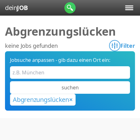
dein
JOB
Abgrenzungslücken
keine Jobs gefunden
Filter
Jobsuche anpassen - gib dazu einen Ort ein:
suchen
Abgrenzungslücken