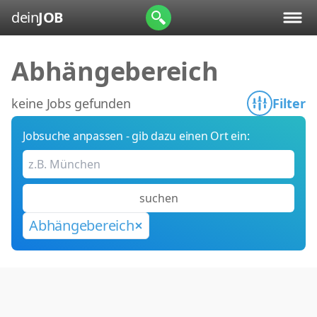
dein
JOB
Abhängebereich
keine Jobs gefunden
Filter
Jobsuche anpassen - gib dazu einen Ort ein:
suchen
Abhängebereich