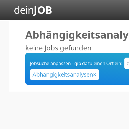
dein
JOB
Abhängigkeitsanaly
keine Jobs gefunden
Jobsuche anpassen - gib dazu einen Ort ein:
Abhängigkeitsanalysen