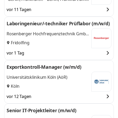
am Main,
Main, Hamburg,
vor 11 Tagen
Hamburg,
Hannover, Köln,
Hannover, Köln,
Košice, Langenfeld
Laboringenieur/-techniker Prüflabor (m/w/d)
Košice, Langenfeld
(Rheinland), Leipzig,
(Rheinland), Leipzig,
München
und 6
Rosenberger Hochfrequenztechnik GmbH
München
,
weitere
& Co. KG
Fridolfing
vor 1 Tag
Exportkontroll-Manager (w/m/d)
Universitätsklinikum Köln (AöR)
Köln
vor 12 Tagen
Senior IT-Projektleiter (m/w/d)