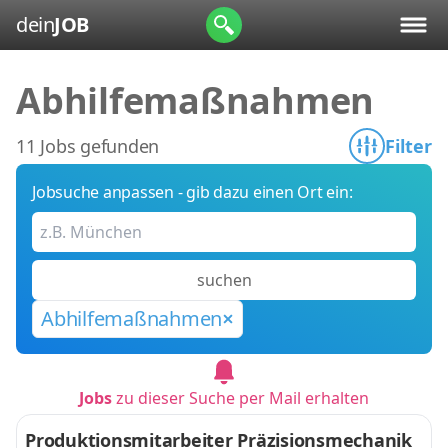
dein
JOB
Abhilfemaßnahmen
11 Jobs gefunden
Filter
Jobsuche anpassen - gib dazu einen Ort ein:
suchen
Abhilfemaßnahmen
Jobs
zu dieser Suche per Mail erhalten
Produktionsmitarbeiter Präzisionsmechanik