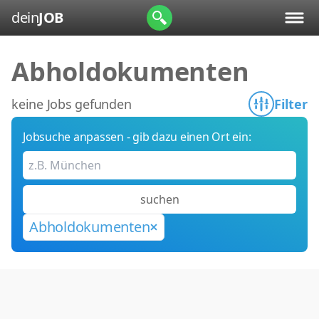
dein
JOB
Abholdokumenten
keine Jobs gefunden
Filter
Jobsuche anpassen - gib dazu einen Ort ein:
suchen
Abholdokumenten