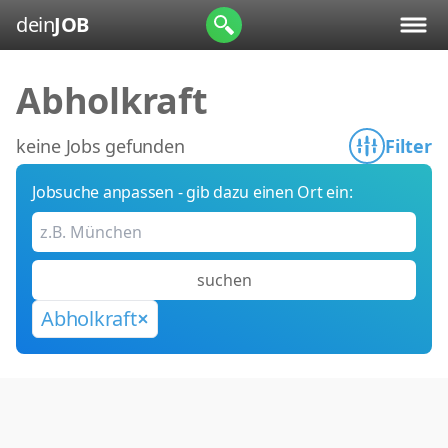
dein
JOB
Abholkraft
keine Jobs gefunden
Filter
Jobsuche anpassen - gib dazu einen Ort ein:
suchen
Abholkraft