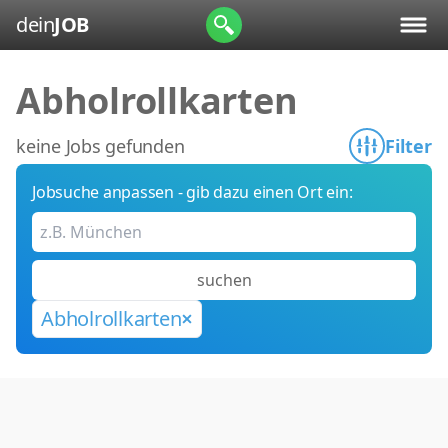
dein
JOB
Abholrollkarten
keine Jobs gefunden
Filter
Jobsuche anpassen - gib dazu einen Ort ein:
suchen
Abholrollkarten