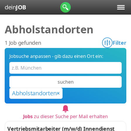
dein
JOB
Abholstandorten
1 Job gefunden
Filter
Jobsuche anpassen - gib dazu einen Ort ein:
suchen
Abholstandorten
Jobs
zu dieser Suche per Mail erhalten
Vertriebsmitarbeiter (m/w/d) Innendienst