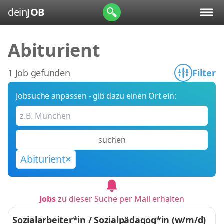
dein
JOB
Abiturient
1 Job gefunden
Filter
Jobsuche anpassen - gib dazu einen Ort ein:
suchen
Abiturient
Jobs
zu dieser Suche per Mail erhalten
Sozialarbeiter*in / Sozialpädagog*in (w/m/d)