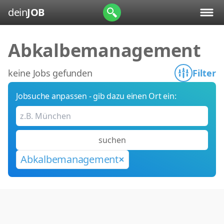
dein
JOB
Abkalbemanagement
keine Jobs gefunden
Filter
Jobsuche anpassen - gib dazu einen Ort ein:
suchen
Abkalbemanagement