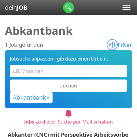
dein
JOB
Abkantbank
1 Job gefunden
Filter
Jobsuche anpassen - gib dazu einen Ort ein:
suchen
Abkantbank
Jobs
zu dieser Suche per Mail erhalten
Abkanter (CNC) mit Perspektive Arbeitsvorbe