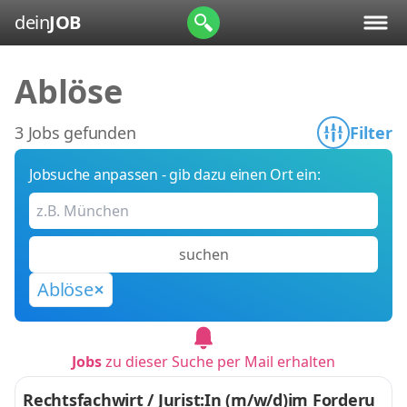
dein
JOB
Ablöse
3 Jobs gefunden
Filter
Jobsuche anpassen - gib dazu einen Ort ein:
suchen
Ablöse
Jobs
zu dieser Suche per Mail erhalten
Rechtsfachwirt / Jurist:In (m/w/d)im Forderu