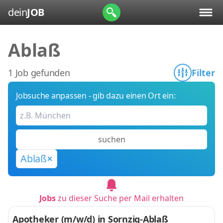
dein
JOB
Ablaß
1 Job gefunden
Filter
Jobsuche anpassen - gib dazu einen Ort ein:
suchen
Ablaß
Jobs
zu dieser Suche per Mail erhalten
Apotheker (m/w/d) in Sornzig-Ablaß