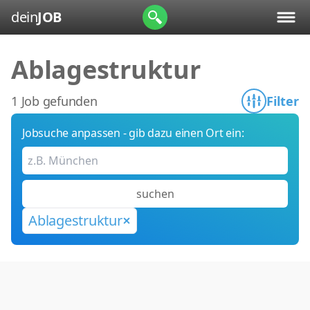
dein
JOB
Ablagestruktur
1 Job gefunden
Filter
Jobsuche anpassen - gib dazu einen Ort ein:
suchen
Ablagestruktur