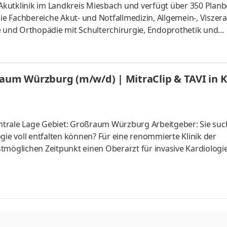
kutklinik im Landkreis Miesbach und verfügt über 350 Planb
 Fachbereiche Akut- und Notfallmedizin, Allgemein-, Viszeral
e und Orthopädie mit Schulterchirurgie, Endoprothetik und
ogie, Neurologie, Geriatrie, Gynäkologie und Geburtshilfe so
sind Praxen für Orthopädie, Gynäkologie, Radiologie, Onkolo
ed ist außerdem Akademisches Lehrkrankenhaus der LMU M
traClip & TAVI in Kooperation im Großraum
sowie
ntrale Lage Gebiet: Großraum Würzburg Arbeitgeber: Sie suc
logie voll entfalten können? Für eine renommierte Klinik der
öglichen Zeitpunkt einen Oberarzt für invasive Kardiologi
über 300 Betten und einem hochmotivierten Team bietet täg
d befindet sich in attraktiver Lage nahe und täglich pendel