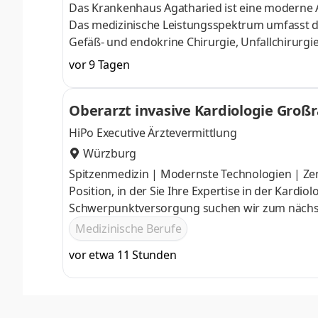
Das Krankenhaus Agatharied ist eine moderne A
Das medizinische Leistungsspektrum umfasst die
Gefäß- und endokrine Chirurgie, Unfallchirurgi
Alterstraumatologie, Kardiologie, Gastroenterol
vor 9 Tagen
Kinder- und Jugendmedizin. Im Haus integriert 
Strahlenheilkunde. Das Krankenhaus Agathari
Oberarzt invasive Kardiologie Großraum Würzburg (m/w/d) | Mi
betreibt das ambulante OP-Zentrum Oberland 
Würzburg
HiPo Executive Ärztevermittlung
Würzburg
Spitzenmedizin | Modernste Technologien | Ze
Position, in der Sie Ihre Expertise in der Kardio
Schwerpunktversorgung suchen wir zum nächstm
Großraum Würzburg (m/w/d). Das Klinikum mit 
Medizinische Berufe
medizinische Versorgung auf höchstem Niveau un
vor etwa 11 Stunden
Würzburg.