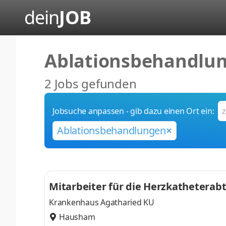
dein
JOB
Ablationsbehandlu
2 Jobs gefunden
Jobsuche anpassen - gib dazu einen Ort ein:
Ablationsbehandlungen
Mitarbeiter für die Herzkatheterab
Krankenhaus Agatharied KU
Hausham