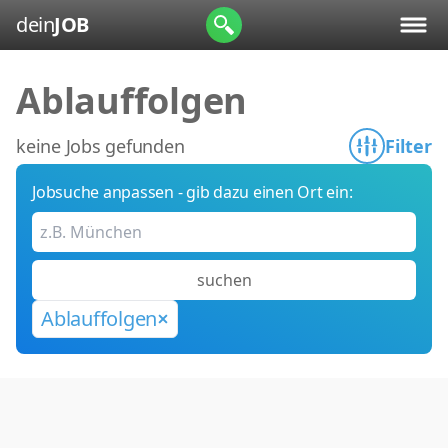
dein
JOB
Ablauffolgen
keine Jobs gefunden
Filter
Jobsuche anpassen - gib dazu einen Ort ein:
suchen
Ablauffolgen