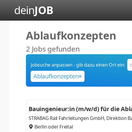
dein
JOB
Ablaufkonzepten
2 Jobs gefunden
Jobsuche anpassen - gib dazu einen Ort ein:
Ablaufkonzepten
Bauingenieur:in (m/w/d) für die Ab
STRABAG Rail Fahrleitungen GmbH, Direktion 
Berlin oder Freital