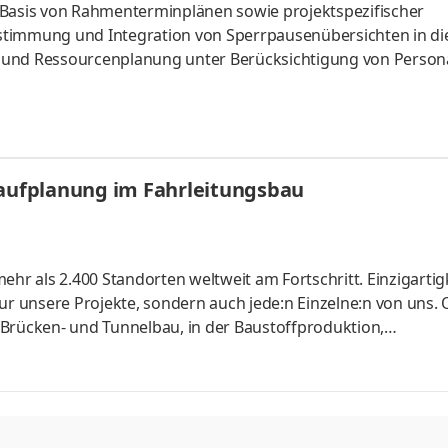
 Basis von Rahmenterminplänen sowie projektspezifischer
stimmung und Integration von Sperrpausenübersichten in di
 und Ressourcenplanung unter Berücksichtigung von Persona
 Kalkulation, Projektleitung und Bauleitung zur Optimieru
ools wie TILOS, MS Project und Powerproject
laufplanung im Fahrleitungsbau
r als 2.400 Standorten weltweit am Fortschritt. Einzigartig
nur unsere Projekte, sondern auch jede:n Einzelne:n von uns.
 Brücken- und Tunnelbau, in der Baustoffproduktion,
 – wir denken Bauen weiter, um der innovativste und nachh
engleichheit, Vielfalt und Inklusion sind integrale Bestandt
 wie wir arbeiten. Gemeinsam setzen wir Vorhaben erfolgre
ufga