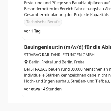
Erstellung und Pflege von Bauablaufplänen auf
Besonderheiten im Bereich Fahrleitungsbau Ab
Gesamtterminplanung der Projekte Kapazitäts-
Geräten und Gewerken Enge Zusammenarbeit mit
Technische Berufe
Projektabläufe Anwendung moderner Planungst
vor 1 Tag
Bauingenieur:in (m/w/d) für die Ab
STRABAG RAIL FAHRLEITUNGEN GMBH
Berlin, Freital
und
Berlin, Freital
Bei STRABAG bauen rund 89.000 Menschen an meh
individuelle Stärken kennzeichnen dabei nicht 
Hoch- und Ingenieurbau, Straßen- und Tiefbau,
Projektentwicklung oder im Gebäudemanagement
vor etwa 14 Stunden
Bautechnologiekonzern Europas zu werden. Chanc
dessen, was uns als Unternehmen ausmacht und
partnerschaftlich um und wachsen an neuen A