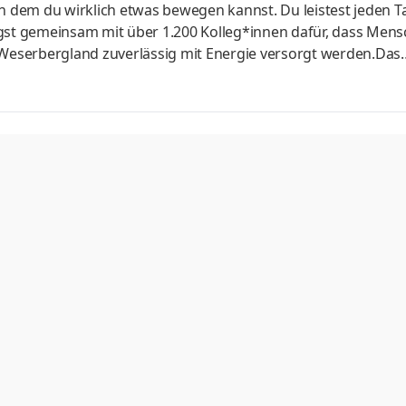
in dem du wirklich etwas bewegen kannst. Du leistest jeden T
rgst gemeinsam mit über 1.200 Kolleg*innen dafür, dass Men
eserbergland zuverlässig mit Energie versorgt werden.Das
ergiewende. Wir leisten einen maßgeblichen Beitrag zur
ndung erneuerbarer Energien. Den Wandel im Messwesen run
Anforderungen gestalten wir aktiv. Das Team der Ablesesteu
transparent und