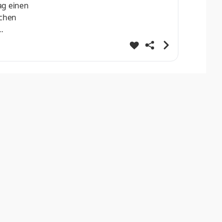
ag einen
schen
d um
erung