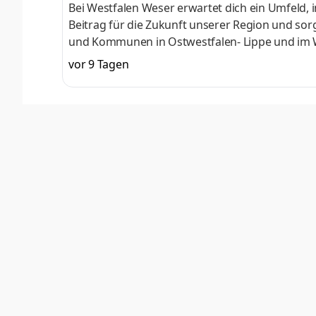
Bei Westfalen Weser erwartet dich ein Umfeld, 
Beitrag für die Zukunft unserer Region und so
und Kommunen in Ostwestfalen- Lippe und im W
Messwesen ist ein zentraler Wegbereiter der En
vor 9 Tagen
Digitalisierung der Stromnetze und zur Anbi
Smart Meter, Steuerungs-Rollout und künftige 
sorgt dafür, dass Ableseprozesse zuverlässig, 