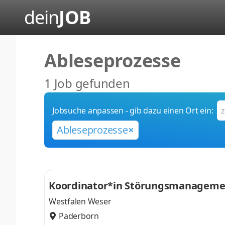
dein
JOB
Ableseprozesse
1 Job gefunden
Jobsuche anpassen - gib dazu einen Ort ein:
Ableseprozesse
Koordinator*in Störungsmanageme
Westfalen Weser
Paderborn