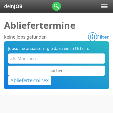
dein
JOB
Abliefertermine
keine Jobs gefunden
Filter
Jobsuche anpassen - gib dazu einen Ort ein:
suchen
Abliefertermine