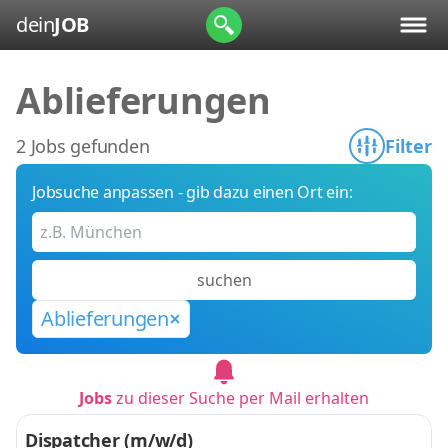
dein
JOB
Ablieferungen
2 Jobs gefunden
Filter
Jobsuche anpassen - gib dazu einen Ort ein:
suchen
Ablieferungen
Jobs
zu dieser Suche per Mail erhalten
Dispatcher (m/w/d)