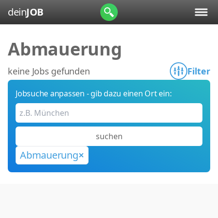
dein
JOB
Abmauerung
keine Jobs gefunden
Filter
Jobsuche anpassen - gib dazu einen Ort ein:
suchen
Abmauerung