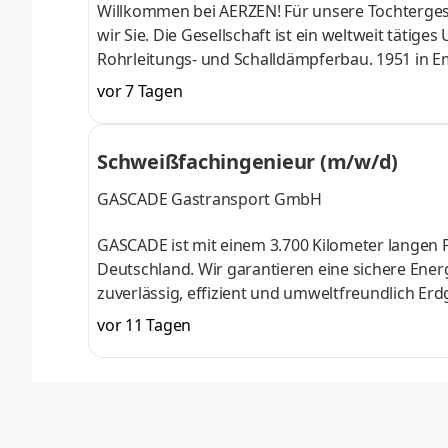
Willkommen bei AERZEN! Für unsere Tochtergese
wir Sie. Die Gesellschaft ist ein weltweit tät
Rohrleitungs- und Schalldämpferbau. 1951 in 
übernommen, beschäftigt die AERZEN Gruppe heu
vor 7 Tagen
Mitarbeiter beschäftigt. JobID 2172 Aufgaben
notwendigen Abnahmeorganisationen und der F
Durchführen von internen Abnahmen Ausführen
Schweißfachingenieur (m/w/d)
GASCADE Gastransport GmbH
GASCADE ist mit einem 3.700 Kilometer langen P
Deutschland. Wir garantieren eine sichere Ene
zuverlässig, effizient und umweltfreundlich Erd
Energiewirtschaft aktiv voran. Mit unseren Pr
vor 11 Tagen
beim Aufbau der neuen Wasserstoffinfrastrukt
orientiert sich dabei an Grundsätzen, die von T
nächstmöglichen Zeitpunkt für den Fa