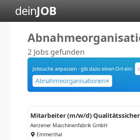
dein
JOB
Abnahmeorganisat
2 Jobs gefunden
Jobsuche anpassen - gib dazu einen Ort ein:
Abnahmeorganisationen
Mitarbeiter (m/w/d) Qualitätssiche
Aerzener Maschinenfabrik GmbH
Emmerthal