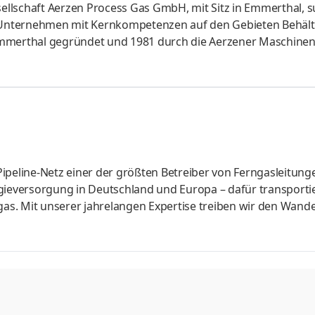
llschaft Aerzen Process Gas GmbH, mit Sitz in Emmerthal, 
iges Unternehmen mit Kernkompetenzen auf den Gebieten Behält
Emmerthal gegründet und 1981 durch die Aerzener Maschinen
te rund 1500 Mitarbeiter weltweit. In Emmerthal sind zurze
 Herausforderung Koordination von anfallenden Abnahmen mi
ertigung (Terminplanung) Begleiten von externen Abnahm
 der verschie
ipeline-Netz einer der größten Betreiber von Ferngasleitung
rgieversorgung in Deutschland und Europa – dafür transporti
gas. Mit unserer jahrelangen Expertise treiben wir den Wande
ojekten AquaDuctus und Flow – Making Hydrogen Happen sind
ur für Deutschland ganz vorn mit dabei. Unser Denken und 
eamarbeit, Vielfalt und Innovation geprägt sind. Wir suchen 