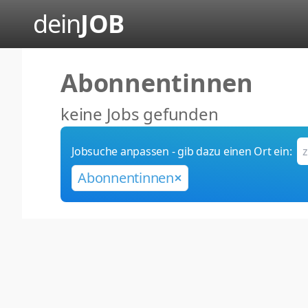
dein
JOB
Abonnentinnen
keine Jobs gefunden
Jobsuche anpassen - gib dazu einen Ort ein:
Abonnentinnen