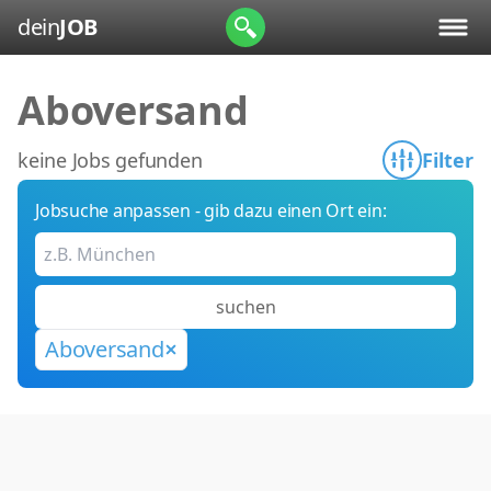
dein
JOB
Aboversand
keine Jobs gefunden
Filter
Jobsuche anpassen - gib dazu einen Ort ein:
suchen
Aboversand