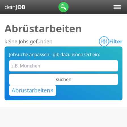
dein
JOB
Abrüstarbeiten
keine Jobs gefunden
Filter
Jobsuche anpassen - gib dazu einen Ort ein:
suchen
Abrüstarbeiten