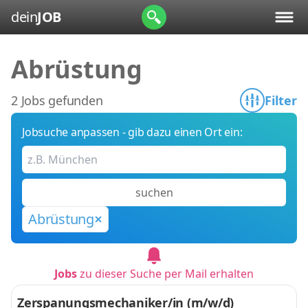
dein
JOB
Abrüstung
2 Jobs gefunden
Filter
Jobsuche anpassen - gib dazu einen Ort ein:
suchen
Abrüstung
Jobs
zu dieser Suche per Mail erhalten
Zerspanungsmechaniker/in (m/w/d)