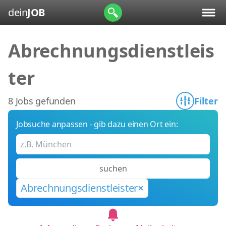
dein
JOB
Abrechnungsdienstleis
ter
8 Jobs gefunden
Filter
Jobsuche anpassen - gib dazu einen Ort ein:
suchen
Abrechnungsdienstleister