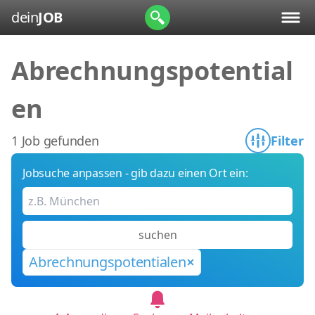
dein
JOB
Abrechnungspotential
en
1 Job gefunden
Filter
Jobsuche anpassen - gib dazu einen Ort ein:
suchen
Abrechnungspotentialen