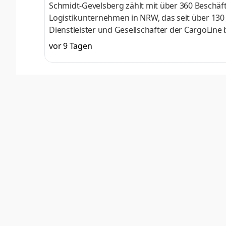
Schmidt-Gevelsberg zählt mit über 360 Beschä
Logistikunternehmen in NRW, das seit über 130 
Dienstleister und Gesellschafter der CargoLin
Logistik. Nationale, internationale und interkon
vor 9 Tagen
Kerngeschäftsfelder des Unternehmens. Mit ei
engagierten Team von erfahrenen Mitarbeiterin
kundennahen Service, der auf Qualität und Effiz