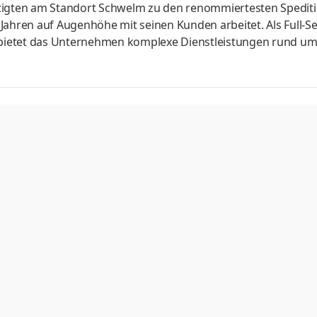
ftigten am Standort Schwelm zu den renommiertesten Spediti
Jahren auf Augenhöhe mit seinen Kunden arbeitet. Als Full-Se
e bietet das Unternehmen komplexe Dienstleistungen rund um
tinentale Transportlogistik sowie Kontraktlogistik sind die
nem starken Netzwerk von weltweiten Partnern und einem
nen und Mitarbeiter, bietet Schmidt-Gevelsberg einen persön
ienz a