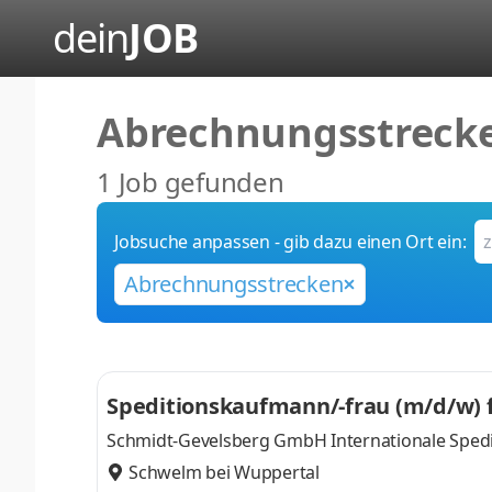
dein
JOB
Abrechnungsstreck
1 Job gefunden
Jobsuche anpassen - gib dazu einen Ort ein:
Abrechnungsstrecken
Speditionskaufmann/-frau (m/d/w) 
Schmidt-Gevelsberg GmbH Internationale Spedi
Schwelm bei Wuppertal