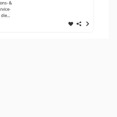
ons- &
rvice-
 die
lichen