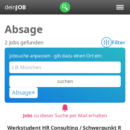
dein
JOB
Absage
2 Jobs gefunden
Filter
Jobsuche anpassen - gib dazu einen Ort ein:
suchen
Absage
Jobs
zu dieser Suche per Mail erhalten
Werkstudent HR Consulting / Schwerpunkt R