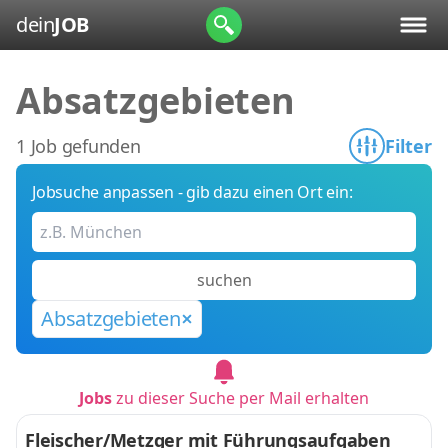
dein
JOB
Absatzgebieten
1 Job gefunden
Filter
Jobsuche anpassen - gib dazu einen Ort ein:
suchen
Absatzgebieten
Jobs
zu dieser Suche per Mail erhalten
Fleischer/Metzger mit Führungsaufgaben