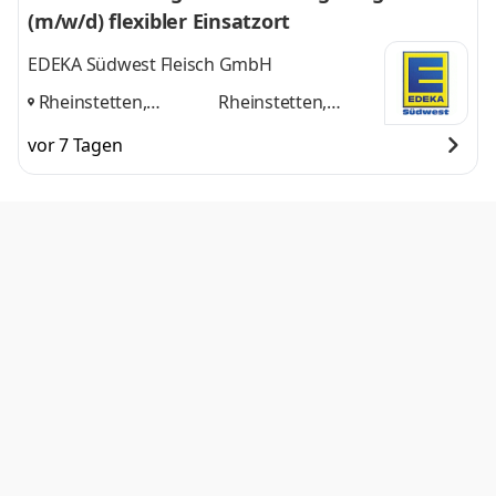
(m/w/d) flexibler Einsatzort
EDEKA Südwest Fleisch GmbH
Rheinstetten,
Rheinstetten,
Stuttgart, Rhein-Main-
Stuttgart, Rhein-
vor 7 Tagen
Gebiet
und
Main-Gebiet