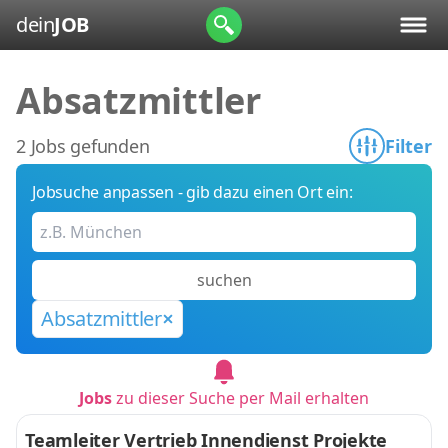
dein
JOB
Absatzmittler
2 Jobs gefunden
Filter
Jobsuche anpassen - gib dazu einen Ort ein:
suchen
Absatzmittler
Jobs
zu dieser Suche per Mail erhalten
Teamleiter Vertrieb Innendienst Projekte