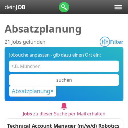
dein
JOB
Absatzplanung
21 Jobs gefunden
Filter
Jobsuche anpassen - gib dazu einen Ort ein:
suchen
Absatzplanung
Jobs
zu dieser Suche per Mail erhalten
Technical Account Manager (m/w/d) Robotics