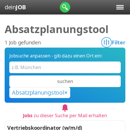
dein
JOB
Absatzplanungstool
1 Job gefunden
Filter
Jobsuche anpassen - gib dazu einen Ort ein:
suchen
Absatzplanungstool
Jobs
zu dieser Suche per Mail erhalten
Vertriebskoordinator (w/m/d)